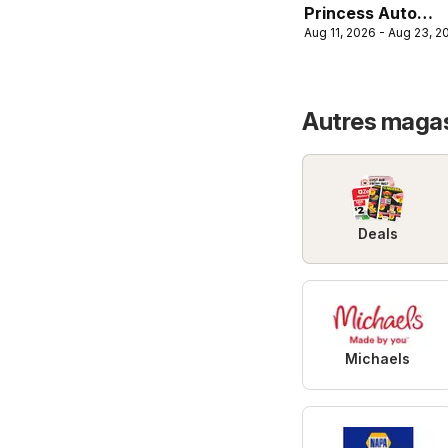
Princess Auto
Aug 11, 2026 - Aug 23, 2
flyer - 2 Week
Sale!
Autres magas
Deals
Michaels