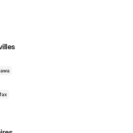
illes
tawa
fax
ires