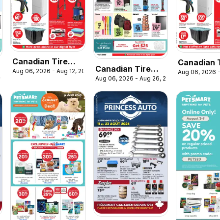
Canadian Tire
Canadian 
Canadian Tire
Aug 06, 2026 - Aug 12, 2026
Aug 06, 2026 -
weekly flyer
circulaire
2026
Aug 06, 2026 - Aug 26, 2026
flyer - Back To
Class