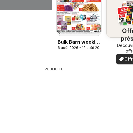
Off
près
Bulk Barn weekly
chez
Découvr
6 août 2026 - 12 août 2026
flyer / circulaire
off
spéci
Off
loc
PUBLICITÉ