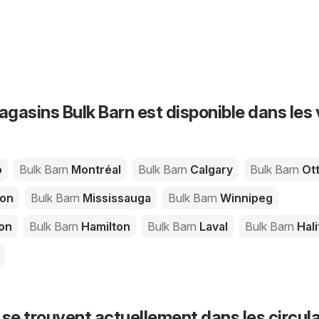
agasins Bulk Barn est disponible dans les v
o
Bulk Barn
Montréal
Bulk Barn
Calgary
Bulk Barn
Ot
on
Bulk Barn
Mississauga
Bulk Barn
Winnipeg
on
Bulk Barn
Hamilton
Bulk Barn
Laval
Bulk Barn
Hali
 se trouvent actuellement dans les circula