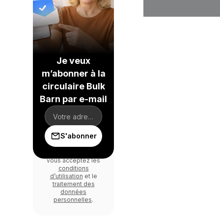
Je veux
m’abonner à la
circulaire Bulk
Barn par e-mail
S'abonner
En vous inscrivant,
vous acceptez les
conditions
d’utilisation
et le
traitement des
données
personnelles
.