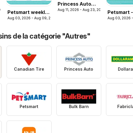
Princess Auto
026
Aug 11, 2026 - Aug 23, 2026
circulaire - 2
Petsmart weekly
Petsmart 
Semaines de
Aug 03, 2026 - Aug 09, 2026
Aug 03, 2026 
flyer / circulaire
Weekend F
Soldes!
ins de la catégorie "Autres"
Canadian Tire
Princess Auto
Dollar
Petsmart
Bulk Barn
Fabric