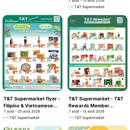
7 août - 13 août 2026
T&T Supermarket
T&T Supermarket flyer -
T&T Supermarket - T&T
Filipino & Vietnamese
Rewards Member
7 août - 20 août 2026
7 août - 13 août 2026
Top Picks
Benefit In-store flyer
T&T Supermarket
T&T Supermarket