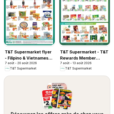
T&T Supermarket flyer
T&T Supermarket - T&T
- Filipino & Vietnamese
Rewards Member
7 août - 20 août 2026
7 août - 13 août 2026
Top Picks
Benefit In-store flyer
T&T Supermarket
T&T Supermarket