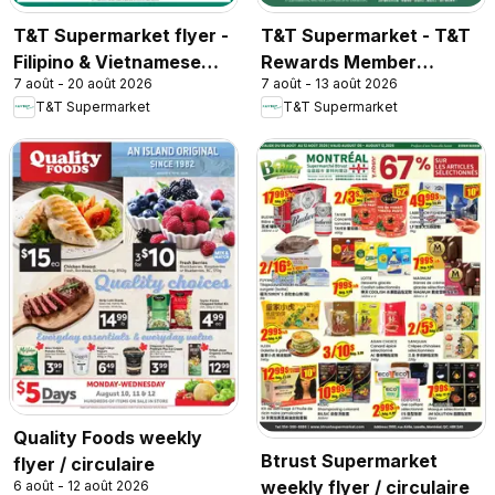
T&T Supermarket flyer -
T&T Supermarket - T&T
Filipino & Vietnamese
Rewards Member
7 août - 20 août 2026
7 août - 13 août 2026
Top Picks
Benefit In-store flyer
T&T Supermarket
T&T Supermarket
Quality Foods weekly
Btrust Supermarket
flyer / circulaire
weekly flyer / circulaire
6 août - 12 août 2026