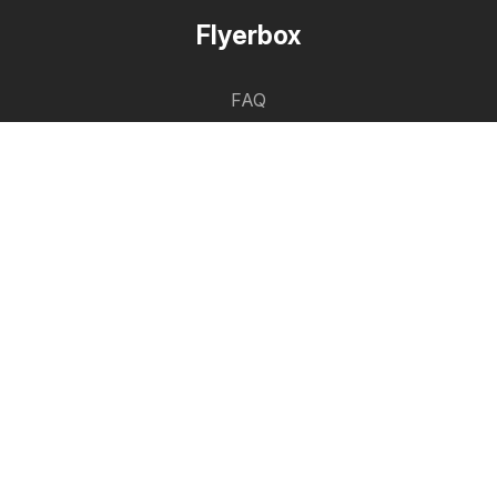
Flyerbox
FAQ
Contact
Liste des villes
Liste des produits
Partenariat
Comment faire de la publicité
Espace B2B