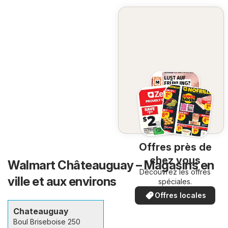
Offres près de
chez vous
Walmart Châteauguay – Magasins en
Découvrez les offres
ville et aux environs
spéciales.
Offres locales
Chateauguay
Boul Briseboise 250