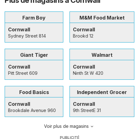
Plus de magasins à Cornwall
Farm Boy
M&M Food Market
Cornwall
Cornwall
Sydney Street 814
Brookd 12
Giant Tiger
Walmart
Cornwall
Cornwall
Pitt Street 609
Ninth St W 420
Food Basics
Independent Grocer
Cornwall
Cornwall
Brookdale Avenue 960
9th StreetE 31
Voir plus de magasins
PUBLICITÉ