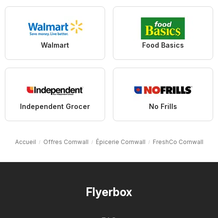
Walmart
Food Basics
Independent Grocer
No Frills
Accueil
Offres Cornwall
Épicerie Cornwall
FreshCo Cornwall
Flyerbox