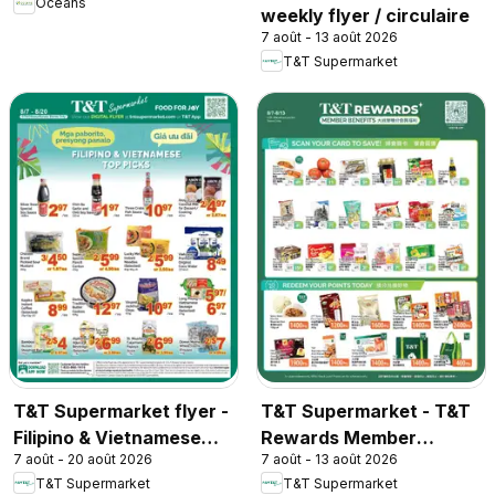
Oceans
weekly flyer / circulaire
7 août - 13 août 2026
T&T Supermarket
T&T Supermarket flyer -
T&T Supermarket - T&T
Filipino & Vietnamese
Rewards Member
7 août - 20 août 2026
7 août - 13 août 2026
Top Picks
Benefit In-store flyer
T&T Supermarket
T&T Supermarket