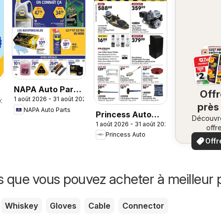
NAPA Auto Parts
Off
1 août 2026 - 31 août 2026
circulaire
026
près
NAPA Auto Parts
Princess Auto
Découvr
ch
1 août 2026 - 31 août 2026
flyer - Price
offr
vo
Princess Auto
spécia
Wrecker
Offr
loca
s que vous pouvez acheter à meilleur p
Whiskey
Gloves
Cable
Connector