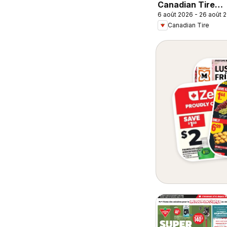
Canadian Tire
6 août 2026 - 26 août 
circulaire -
Canadian Tire
Retour en classe