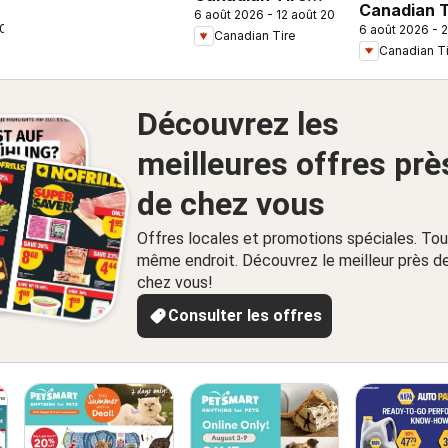
Canadian T
6 août 2026 - 12 août 2026
weekly flyer
2026
6 août 2026 - 
flyer - Bac
Canadian Tire
Canadian T
Class
Découvrez les
meilleures offres prè
de chez vous
Offres locales et promotions spéciales. Tou
même endroit. Découvrez le meilleur près d
chez vous!
Consulter les offres