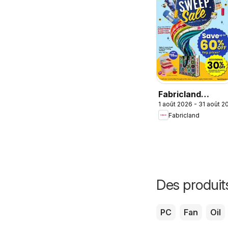
Fabricland
1 août 2026 - 31 août 2
weekly flyer /
Fabricland
circulaire
Des produit
PC
Fan
Oil