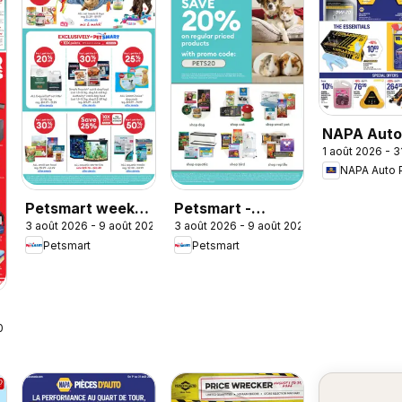
NAPA Auto
1 août 2026 - 3
weekly fly
NAPA Auto 
Petsmart weekly
Petsmart -
3 août 2026 - 9 août 2026
3 août 2026 - 9 août 2026
flyer / circulaire
Weekend Flyer
Petsmart
Petsmart
2026