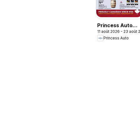
Princess Auto
11 août 2026 - 23 août
flyer - 2 Week
Princess Auto
Sale!