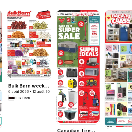
Bulk Barn weekly
6 août 2026 - 12 août 2026
flyer / circulaire
Bulk Barn
Canadian Tire