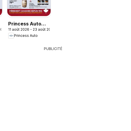
Princess Auto
 2026
11 août 2026 - 23 août 2026
circulaire - 2
Princess Auto
Semaines de
Soldes!
PUBLICITÉ