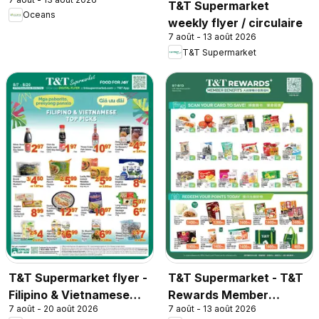
T&T Supermarket
Oceans
weekly flyer / circulaire
7 août - 13 août 2026
T&T Supermarket
T&T Supermarket flyer -
T&T Supermarket - T&T
Filipino & Vietnamese
Rewards Member
7 août - 20 août 2026
7 août - 13 août 2026
Top Picks
Benefit In-store flyer