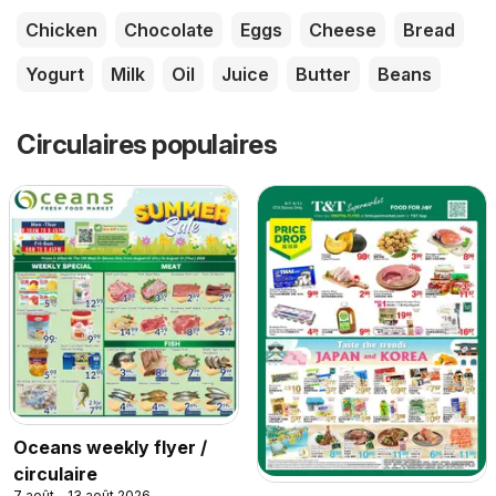
Chicken
Chocolate
Eggs
Cheese
Bread
Yogurt
Milk
Oil
Juice
Butter
Beans
Circulaires populaires
Oceans weekly flyer /
circulaire
7 août - 13 août 2026