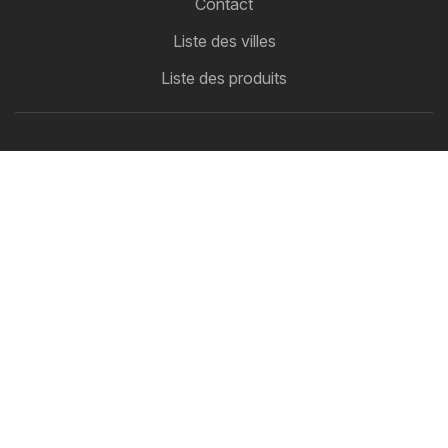
Contact
Liste des villes
Liste des produits
Partenariat
Comment faire de la publicité
Espace B2B
Flyerbox
Toutes vos circulaires au même endroit