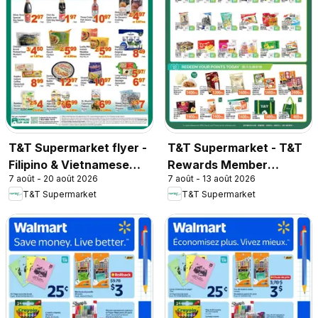
T&T Supermarket flyer -
T&T Supermarket - T&T
Filipino & Vietnamese
Rewards Member
7 août - 20 août 2026
7 août - 13 août 2026
Top Picks
Benefit In-store flyer
T&T Supermarket
T&T Supermarket