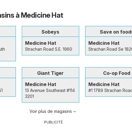
sins à Medicine Hat
Sobeys
Save on food
Medicine Hat
Medicine Hat
uth
Strachan Road S.E. 1960
Strachan Road Se 182
Giant Tiger
Co-op Food
Medicine Hat
Medicine Hat
51
13 Avenue Southeast #114
#1 1789 Strachan Roa
3201
Voir plus de magasins
PUBLICITÉ