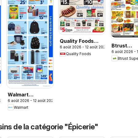
Quality Foods
Btrust
6 août 2026 - 12 août 2026
weekly flyer /
6 août 2026 - 
Supermar
Quality Foods
circulaire
Btrust Sup
weekly flye
circulaire
Walmart
26
6 août 2026 - 12 août 2026
circulaire - La
Walmart
rentrée à bas prix
ns de la catégorie "Épicerie"