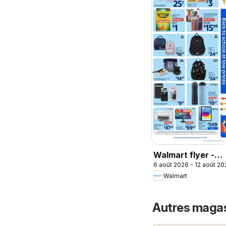
Walmart flyer -
6 août 2026 - 12 août 20
Back to school at
Walmart
low prices
Autres magasi