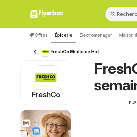
Flyerbox
Offres
Épicerie
Électroménager
Maison &
FreshCo Medicine Hat
FreshC
semai
FreshCo
PUB