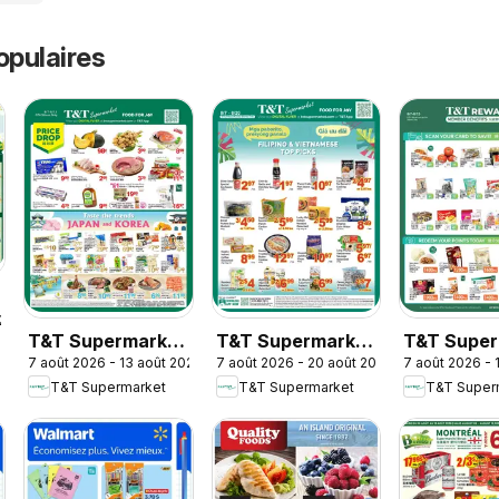
opulaires
026
T&T Supermarket
T&T Supermarket
T&T Super
7 août 2026 - 13 août 2026
7 août 2026 - 20 août 2026
7 août 2026 - 
weekly flyer /
flyer - Filipino &
- T&T Rew
T&T Supermarket
T&T Supermarket
T&T Super
circulaire
Vietnamese Top
Member Be
Picks
In-store fl