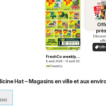
Off
près
chez
Découvr
off
spéci
Off
loc
FreshCo weekly
6 août 2026 - 12 août 2026
flyer / circulaire
FreshCo
cine Hat – Magasins en ville et aux envir
3292