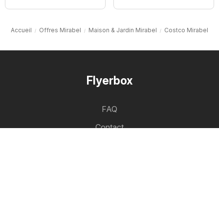
Accueil
Offres Mirabel
Maison & Jardin Mirabel
Costco Mirabel
Flyerbox
FAQ
Contact
Liste des villes
Liste des produits
Partenariat