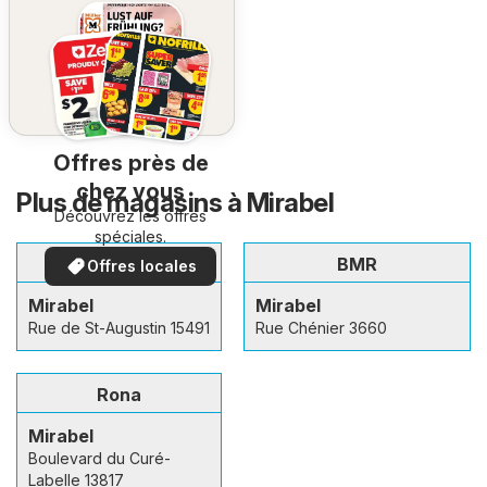
Offres près de
chez vous
Plus de magasins à Mirabel
Découvrez les offres
spéciales.
Home Hardware
BMR
Offres locales
Mirabel
Mirabel
Rue de St-Augustin 15491
Rue Chénier 3660
Rona
Mirabel
Boulevard du Curé-
Labelle 13817