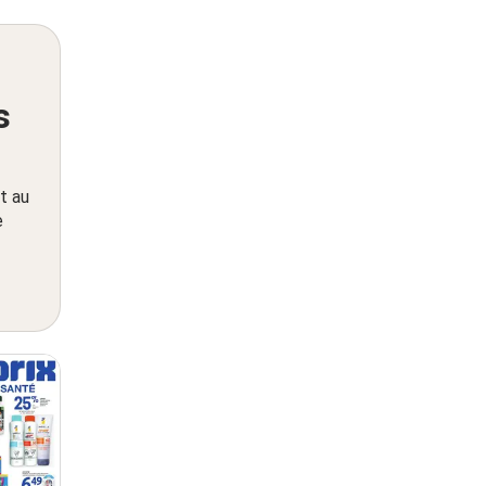
s
t au
e