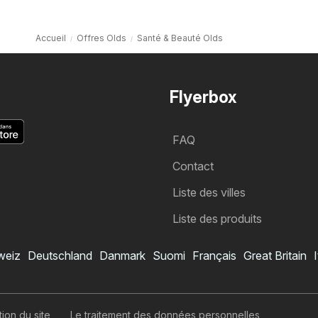
Accueil
Offres Olds
Santé & Beauté Olds
Flyerbox
FAQ
Contact
Liste des villes
Liste des produits
weiz
Deutschland
Danmark
Suomi
Français
Great Britain
I
tion du site
Le traitement des données personnelles