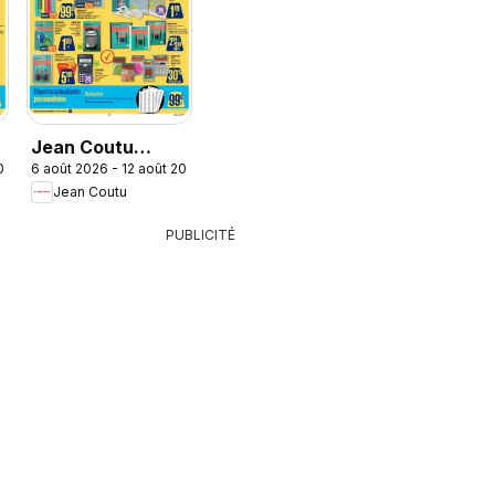
Jean Coutu
2026
6 août 2026 - 12 août 2026
circulaire - Le
Jean Coutu
bon calcul pour la
rentrée
PUBLICITÉ