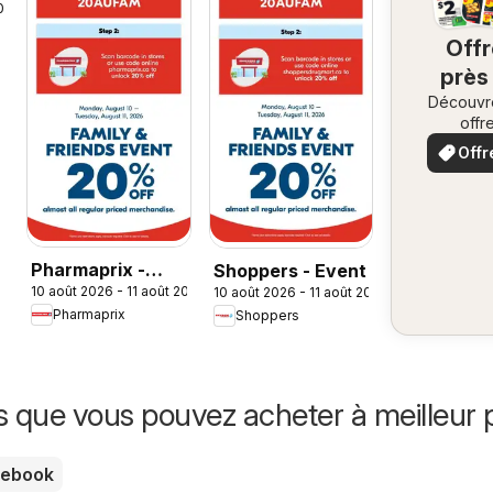
2026
Off
près
Découvr
ch
offr
vo
spécia
Offr
loca
Pharmaprix -
Shoppers - Event
10 août 2026 - 11 août 2026
10 août 2026 - 11 août 2026
Event
Pharmaprix
Shoppers
s que vous pouvez acheter à meilleur p
tebook