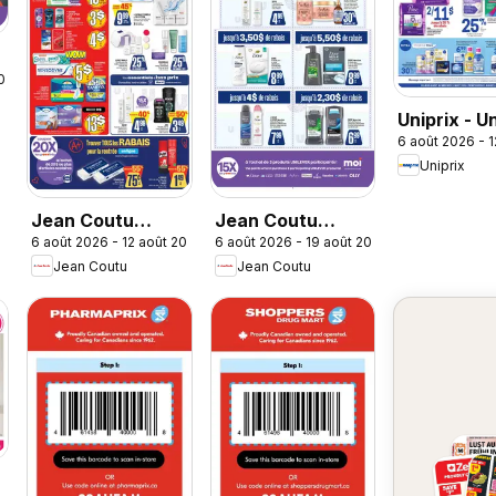
2026
Uniprix - U
6 août 2026 - 
Sante
Uniprix
Jean Coutu
Jean Coutu
6 août 2026 - 12 août 2026
6 août 2026 - 19 août 2026
circulaire
circulaire -
Jean Coutu
Jean Coutu
Encart
Professionnel
Unilever