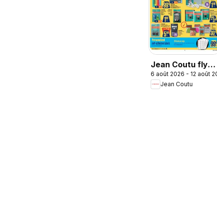
Jean Coutu flyer
6 août 2026 - 12 août 
- School Booklet
Jean Coutu