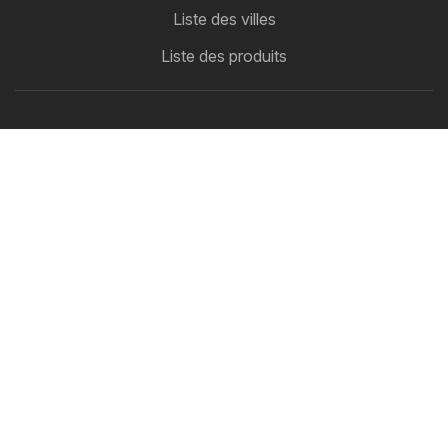
Liste des villes
Liste des produits
Partenariat
Comment faire de la publicité
Espace B2B
Flyerbox
Toutes vos circulaires au même endroit