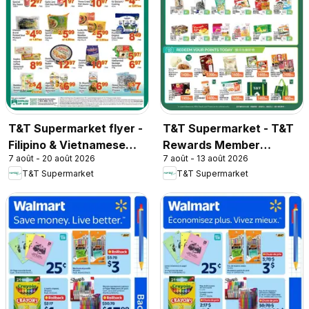
T&T Supermarket flyer -
T&T Supermarket - T&T
Filipino & Vietnamese
Rewards Member
7 août - 20 août 2026
7 août - 13 août 2026
Top Picks
Benefit In-store flyer
T&T Supermarket
T&T Supermarket