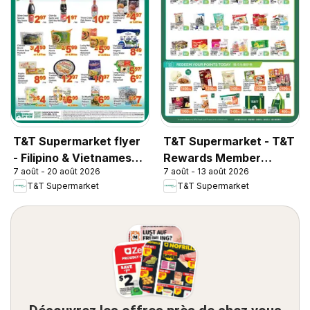
T&T Supermarket flyer
T&T Supermarket - T&T
- Filipino & Vietnamese
Rewards Member
7 août - 20 août 2026
7 août - 13 août 2026
Top Picks
Benefit In-store flyer
T&T Supermarket
T&T Supermarket