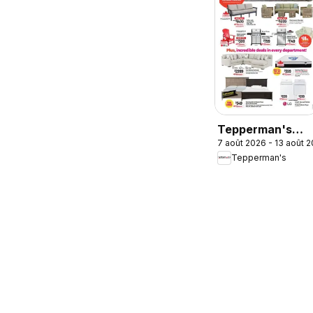
Tepperman's
7 août 2026 - 13 août 
weekly flyer /
Tepperman's
circulaire