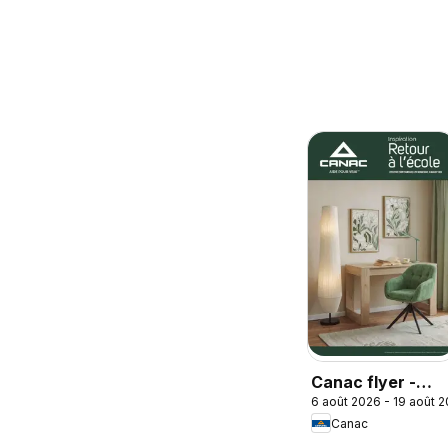
Canac flyer -
6 août 2026 - 19 août 
Back to school
Canac