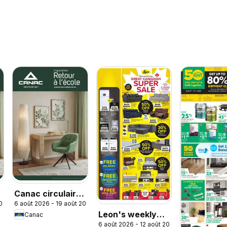
Canac circulaire
2026
6 août 2026 - 19 août 2026
- Retour à l'école
Leon's weekly
Canac
6 août 2026 - 12 août 2026
flyer / circulaire