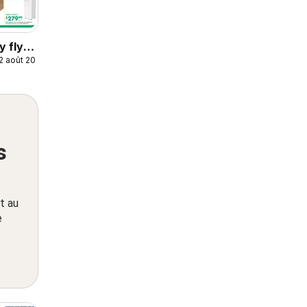
y flyer
12 août 2026
s
t au
e