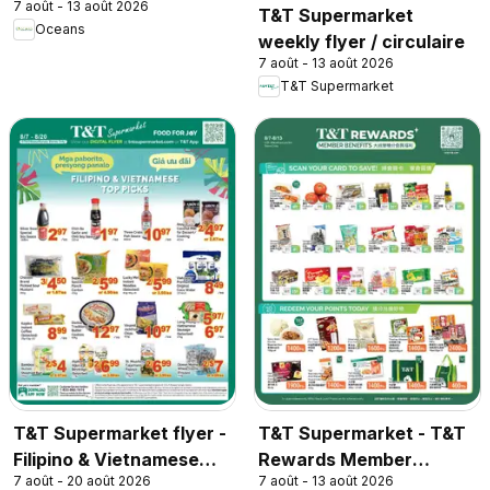
7 août - 13 août 2026
T&T Supermarket
Oceans
weekly flyer / circulaire
7 août - 13 août 2026
T&T Supermarket
T&T Supermarket flyer -
T&T Supermarket - T&T
Filipino & Vietnamese
Rewards Member
7 août - 20 août 2026
7 août - 13 août 2026
Top Picks
Benefit In-store flyer