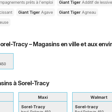
pagnements prêts à l'emploi
Giant Tiger
Additif de lessiv
issant
Giant Tiger
Agave
Giant Tiger
Agneau
feuse
orel-Tracy – Magasins en ville et aux envi
 450
sins à Sorel-Tracy
Maxi
Walmart
Sorel-Tracy
Sorel-tracy
boul. Poliquin 450
Boul Poliquin 450