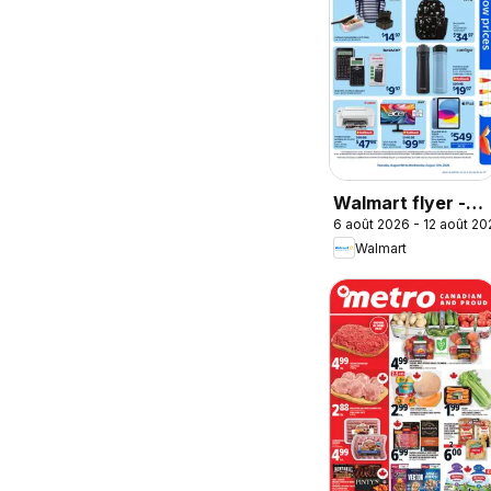
Walmart flyer -
6 août 2026 - 12 août 20
Back to school at
Walmart
low prices