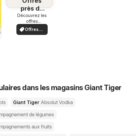
Offres
près de
chez vous
Découvrez les
offres
spéciales.
Offres
locales
26
ulaires dans les magasins Giant Tiger
ots
Giant Tiger
Absolut Vodka
mpagnement de légumes
pagnements aux fruits