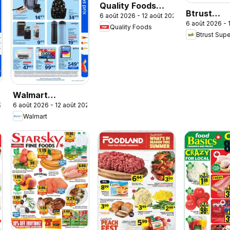
Quality Foods
Btrust
6 août 2026 - 12 août 2026
weekly flyer /
6 août 2026 - 
Supermar
Quality Foods
circulaire
Btrust Sup
weekly flye
circulaire
Walmart
26
6 août 2026 - 12 août 2026
circulaire - La
Walmart
rentrée à bas prix