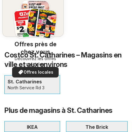
Offres près de
chez vous
Costco St. Catharines – Magasins en
Découvrez les offres
ville et aux environs
spéciales.
Offres locales
St. Catharines
North Service Rd 3
Plus de magasins à St. Catharines
IKEA
The Brick