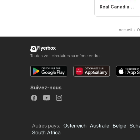
Real Canadian Superstore
Accueil
O
Flyerbox
Toutes vos circulaires au même endroit
Suivez-nous
Autres pays:
Österreich
Australia
België
Sch
South Africa