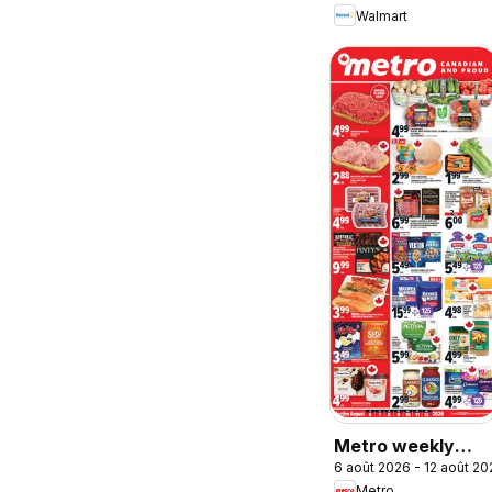
Walmart
low prices
Metro weekly
6 août 2026 - 12 août 20
flyer / circulaire
Metro