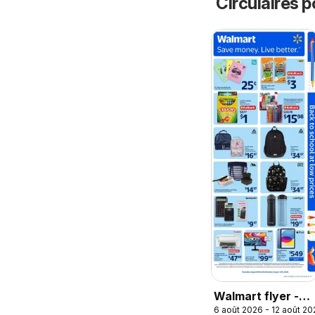
Circulaires p
Walmart flyer -
6 août 2026 - 12 août 20
Back to school at