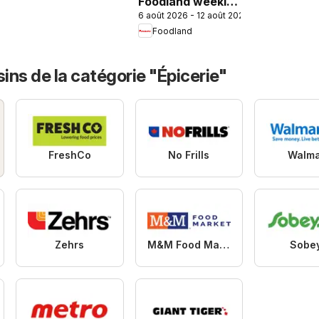
Foodland weekly
6 août 2026 - 12 août 2026
flyer / circulaire
Foodland
ns de la catégorie "Épicerie"
FreshCo
No Frills
Walma
Zehrs
M&M Food Market
Sobe