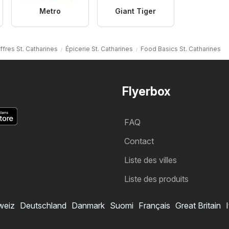
Metro
Giant Tiger
ffres St. Catharines
Épicerie St. Catharines
Food Basics St. Catharines
Flyerbox
FAQ
Contact
Liste des villes
Liste des produits
weiz
Deutschland
Danmark
Suomi
Français
Great Britain
I