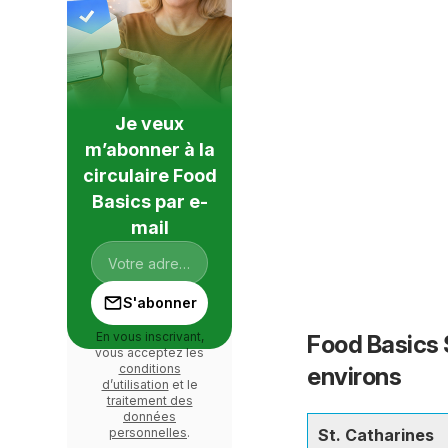
Je veux
m’abonner à la
circulaire Food
Basics par e-
mail
S'abonner
En vous inscrivant,
Food Basics S
vous acceptez les
conditions
environs
d’utilisation
et le
traitement des
données
personnelles
.
St. Catharines