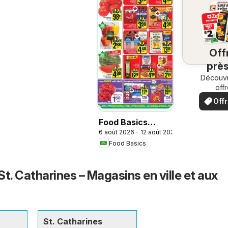
Off
près
chez
Découvr
off
spéci
Off
loc
Food Basics
6 août 2026 - 12 août 2026
weekly flyer /
Food Basics
circulaire
t. Catharines – Magasins en ville et aux
St. Catharines