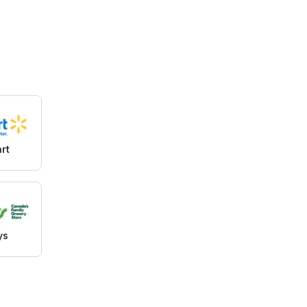
rt
ys