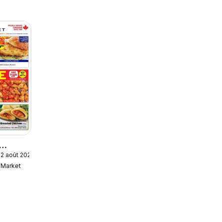
12 août 2026
ekly
Market
ulaire