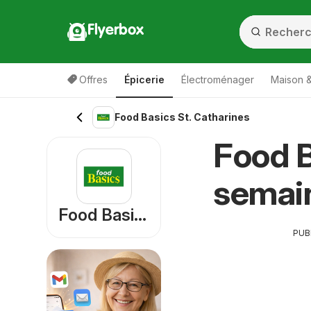
Flyerbox
Offres
Épicerie
Électroménager
Maison &
Food Basics St. Catharines
Food B
semai
Food Basics
PUB