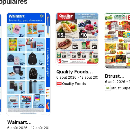
opulaires
Quality Foods
Btrust
6 août 2026 - 12 août 2026
weekly flyer /
6 août 2026 - 
Supermar
Quality Foods
circulaire
Btrust Sup
weekly flye
circulaire
Walmart
26
6 août 2026 - 12 août 2026
circulaire - La