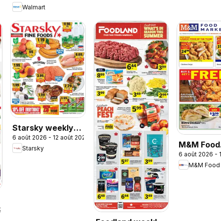
Walmart
rentrée à bas prix
Starsky weekly
6 août 2026 - 12 août 2026
flyer / circulaire
M&M Food
Starsky
6 août 2026 - 
Market we
M&M Food 
flyer / circ
26