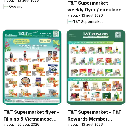
7 août - 13 août 2026
T&T Supermarket
Oceans
weekly flyer / circulaire
7 août - 13 août 2026
T&T Supermarket
T&T Supermarket flyer -
T&T Supermarket - T&T
Filipino & Vietnamese
Rewards Member
7 août - 20 août 2026
7 août - 13 août 2026
Top Picks
Benefit In-store flyer