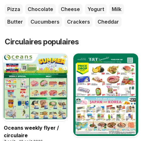
Pizza
Chocolate
Cheese
Yogurt
Milk
Butter
Cucumbers
Crackers
Cheddar
Circulaires populaires
Oceans weekly flyer /
circulaire