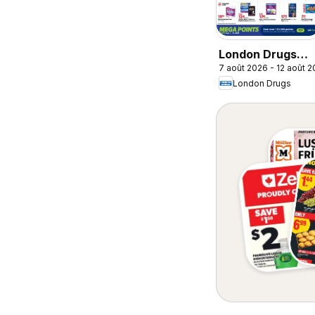
London Drugs
7 août 2026 - 12 août 
weekly flyer /
London Drugs
circulaire