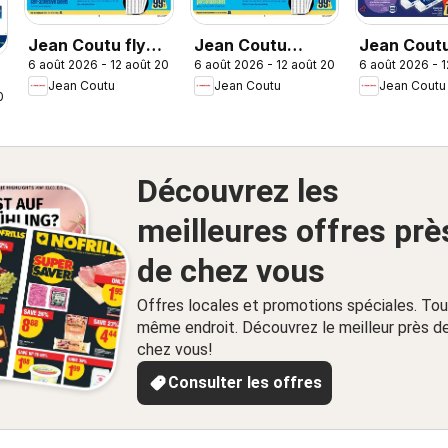
Jean Coutu flyer
Jean Coutu
Jean Cout
6 août 2026 - 12 août 2026
6 août 2026 - 12 août 2026
6 août 2026 - 
- School Booklet
circulaire - Le
weekly fly
Jean Coutu
Jean Coutu
Jean Coutu
bon calcul pour la
2026
rentrée
Découvrez les
meilleures offres prè
de chez vous
Offres locales et promotions spéciales. Tou
même endroit. Découvrez le meilleur près d
chez vous!
Consulter les offres