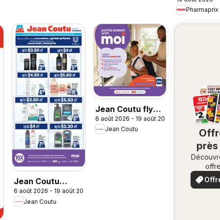
Event
Pharmaprix
Jean Coutu flyer
6 août 2026 - 19 août 2026
- Booklet MOI
Jean Coutu
Off
près
Découvr
ch
offr
vo
spécia
Offr
Jean Coutu
loca
6 août 2026 - 19 août 2026
Unilever Flyer
Jean Coutu