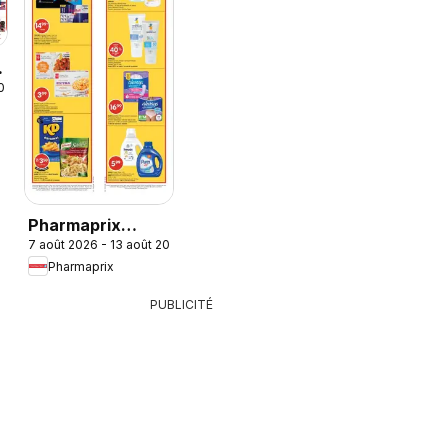
y
2026
Pharmaprix
7 août 2026 - 13 août 2026
weekly flyer /
Pharmaprix
circulaire
PUBLICITÉ