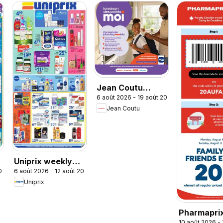
Jean Coutu
6 août 2026 - 19 août 2026
circulaire -
Jean Coutu
Booklet MOI
Uniprix weekly
2026
6 août 2026 - 12 août 2026
flyer / circulaire
Uniprix
Pharmaprix
10 août 2026 - 