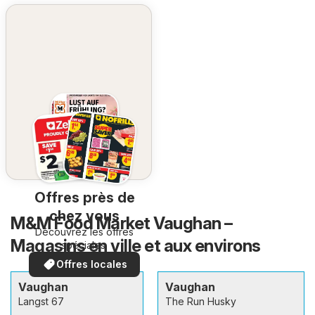
Offres près de
chez vous
M&M Food Market Vaughan –
Découvrez les offres
Magasins en ville et aux environs
spéciales.
Offres locales
Vaughan
Vaughan
Langst 67
The Run Husky