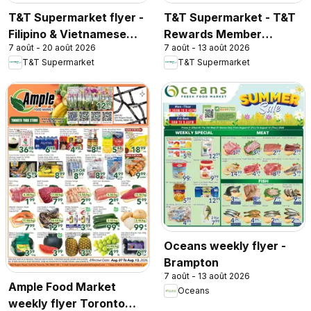
T&T Supermarket flyer -
T&T Supermarket - T&T
Filipino & Vietnamese
Rewards Member
7 août - 20 août 2026
7 août - 13 août 2026
Top Picks
Benefit In-store flyer
T&T Supermarket
T&T Supermarket
Oceans weekly flyer -
Brampton
7 août - 13 août 2026
Ample Food Market
Oceans
weekly flyer Toronto