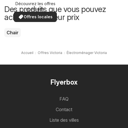
Découvrez les offres
Des produits que vous pouvez
spéciales.
acheter à meilleur prix
Offres locales
Chair
Accueil
Offres Victoria
Électroménager Victoria
Flyerbox
FAQ
Contact
Liste des villes