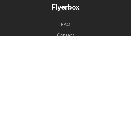
Flyerbox
FAQ
Contact
Liste des villes
Liste des produits
Partenariat
Comment faire de la publicité
Espace B2B
Flyerbox