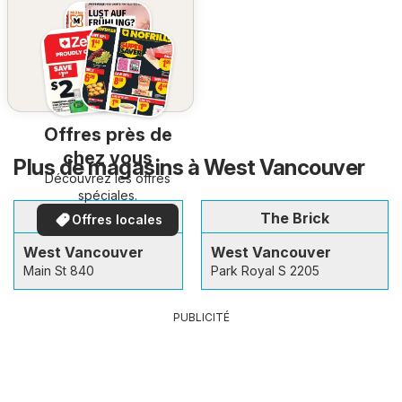
Offres près de
chez vous
Plus de magasins à West Vancouver
Découvrez les offres
spéciales.
Home Depot
The Brick
Offres locales
West Vancouver
West Vancouver
Main St 840
Park Royal S 2205
PUBLICITÉ