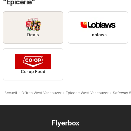
"Épicerie"
Deals
Loblaws
Co-op Food
Accueil
Offres West Vancouver
Épicerie West Vancouver
Safeway W
Flyerbox