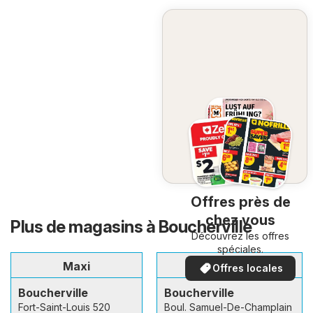
Offres près de
chez vous
Plus de magasins à Boucherville
Découvrez les offres
spéciales.
Maxi
Metro
Offres locales
Boucherville
Boucherville
Fort-Saint-Louis 520
Boul. Samuel-De-Champlain