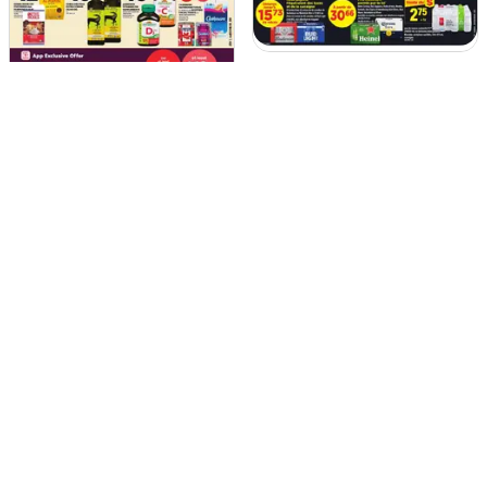
Maxi weekly flyer /
circulaire
Zehrs weekly flyer /
6 août - 12 août 2026
Maxi
circulaire
6 août - 12 août 2026
Zehrs
Autres magasins de la catégorie
"Épicerie"
Deals
Maxi