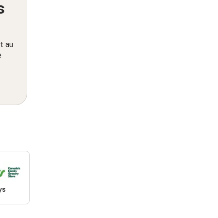
s
t au
e
ys