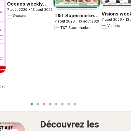
Oceans weekly
7 août 2026 - 13 août 2026
flyer / circulaire
Visions wee
T&T Supermarket
Oceans
7 août 2026 - 13
flyer / circul
7 août 2026 - 13 août 2026
weekly flyer /
Visions
T&T Supermarket
circulaire
2026
Découvrez les