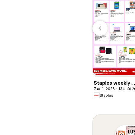
Tepperman's
Pharmaprix
irculaire
circulaire
Staples weekly
7 août 2026 - 13 août 
flyer / circulaire
Staples