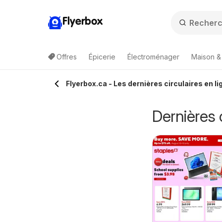
Flyerbox
Offres
Épicerie
Électroménager
Maison &
Flyerbox.ca - Les dernières circulaires en li
Dernières 
epperman's
Pharmaprix
 août 2026 - 13 août 2026
7 août 2026 - 13 août 2026
eekly flyer /
weekly flyer /