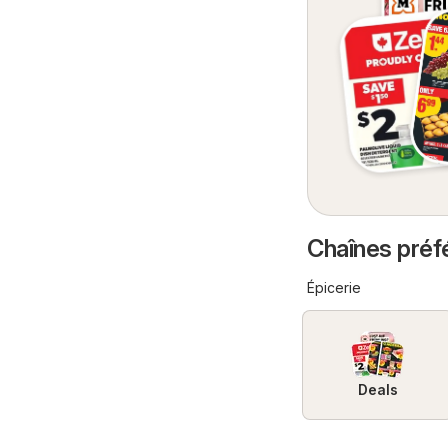
Chaînes préf
Épicerie
Deals