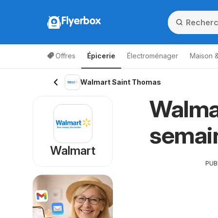
Flyerbox
Offres
Épicerie
Électroménager
Maison &
Walmart Saint Thomas
Walmar
semai
Walmart
PUB