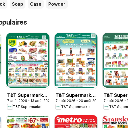
ok
Soap
Case
Powder
opulaires
026
T&T Supermarket
T&T Supermarket
T&T Super
7 août 2026 - 13 août 2026
7 août 2026 - 20 août 2026
7 août 2026 - 
weekly flyer /
flyer - Filipino &
- T&T Rew
T&T Supermarket
T&T Supermarket
T&T Super
circulaire
Vietnamese Top
Member Be
Picks
In-store fl