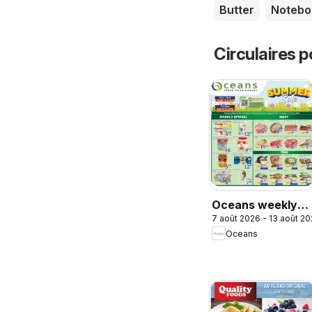
Butter
Notebo
Circulaires p
Oceans weekly
7 août 2026 - 13 août 2
flyer / circulaire
Oceans