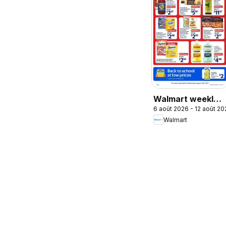
Walmart weekly
6 août 2026 - 12 août 20
flyer
Walmart