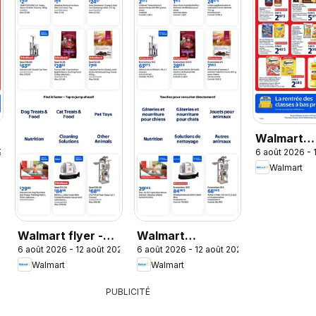
Walmart
26
6 août 2026 - 
circulaire
Walmart
Walmart flyer -
Walmart
6 août 2026 - 12 août 2026
6 août 2026 - 12 août 2026
The Pet Event
circulaire - La
Walmart
Walmart
promo pour
animaux
PUBLICITÉ