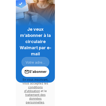
Je veux
m’abonner à la
circulaire
Walmart par e-
mail
S'abonner
En vous inscrivant,
vous acceptez les
conditions
d’utilisation
et le
traitement des
données
personnelles
.