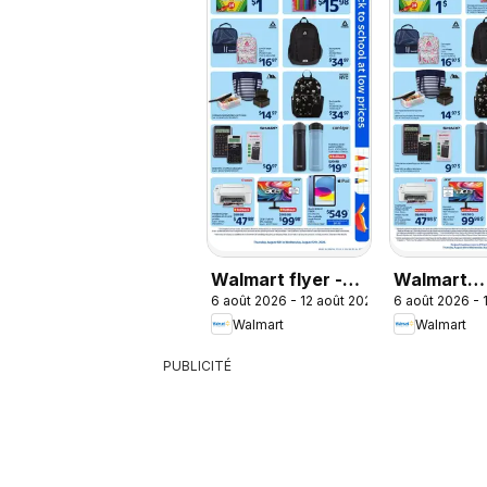
Walmart flyer -
Walmart
6 août 2026 - 12 août 2026
6 août 2026 - 
Back to school at
circulaire 
Walmart
Walmart
low prices
rentrée à 
PUBLICITÉ