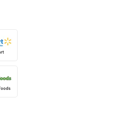
rt
foods