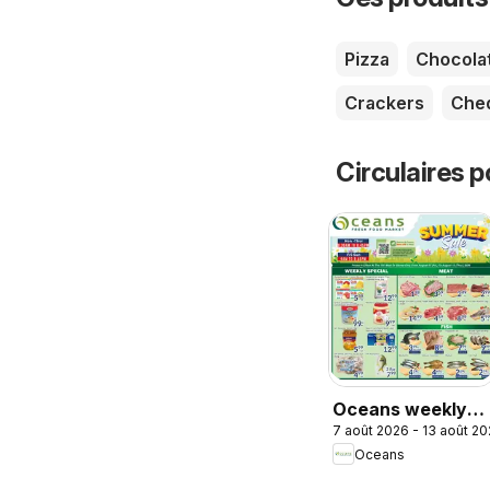
Pizza
Chocola
Crackers
Che
Circulaires p
Oceans weekly
7 août 2026 - 13 août 2
flyer / circulaire
Oceans