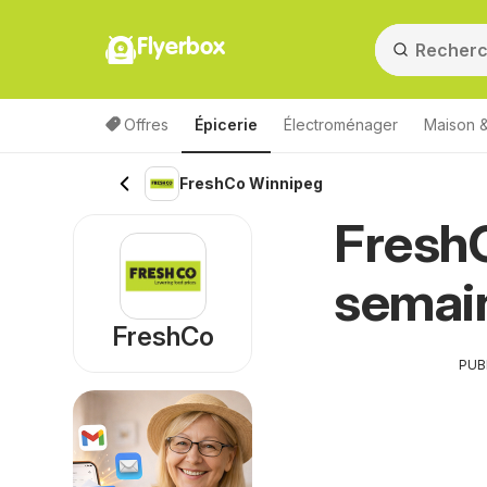
Flyerbox
Offres
Épicerie
Électroménager
Maison &
FreshCo Winnipeg
FreshC
semai
FreshCo
PUB