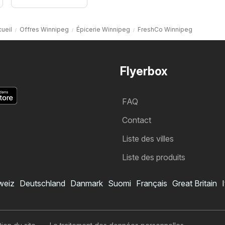
ueil
Offres Winnipeg
Épicerie Winnipeg
FreshCo Winnipeg
Flyerbox
FAQ
Contact
Liste des villes
Liste des produits
weiz
Deutschland
Danmark
Suomi
Français
Great Britain
I