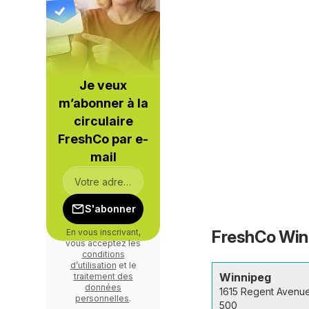
Je veux
m’abonner à la
circulaire
FreshCo par e-
mail
S'abonner
FreshCo Winn
En vous inscrivant,
vous acceptez les
conditions
d’utilisation
et le
Winnipeg
traitement des
données
1615 Regent Avenu
personnelles
.
500