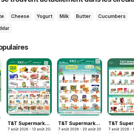
te
Cheese
Yogurt
Milk
Butter
Cucumbers
ddar
opulaires
026
T&T Supermarket
T&T Supermarket
T&T Super
7 août 2026 - 13 août 2026
7 août 2026 - 20 août 2026
7 août 2026 - 
weekly flyer /
flyer - Filipino &
- T&T Rew