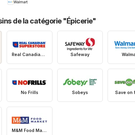
Walmart
rentrée à bas prix
ns de la catégorie "Épicerie"
Real Canadian Superstore
Safeway
Walma
No Frills
Sobeys
Save on 
M&M Food Market