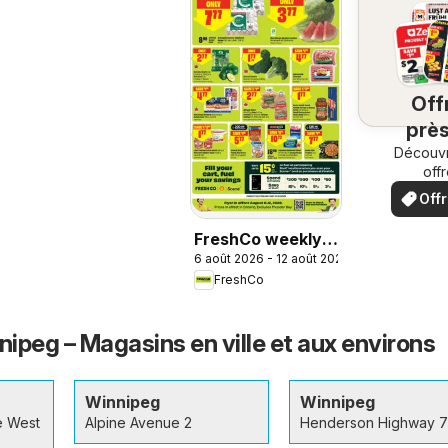
Off
près
chez
Découvr
off
spéci
Off
loc
FreshCo weekly
6 août 2026 - 12 août 2026
flyer / circulaire
FreshCo
ipeg – Magasins en ville et aux environs
Winnipeg
Winnipeg
e West
Alpine Avenue 2
Henderson Highway 7