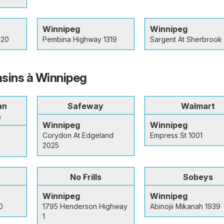
Winnipeg
Winnipeg
920
Pembina Highway 1319
Sargent At Sherbrook
sins à Winnipeg
an
Safeway
Walmart
e
Winnipeg
Winnipeg
Corydon At Edgeland
Empress St 1001
2025
r
No Frills
Sobeys
Winnipeg
Winnipeg
0
1795 Henderson Highway
Abinojii Mikanah 1939
1