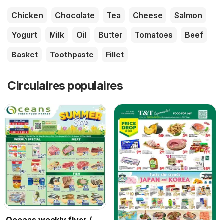
Chicken
Chocolate
Tea
Cheese
Salmon
Yogurt
Milk
Oil
Butter
Tomatoes
Beef
Basket
Toothpaste
Fillet
Circulaires populaires
Oceans weekly flyer /