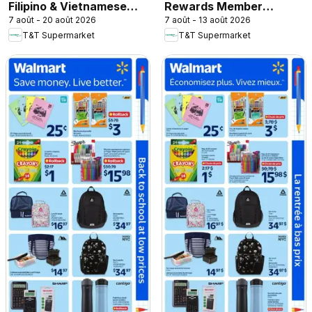
Filipino & Vietnamese
Rewards Member
7 août - 20 août 2026
7 août - 13 août 2026
Top Picks
Benefit In-store flyer
T&T Supermarket
T&T Supermarket